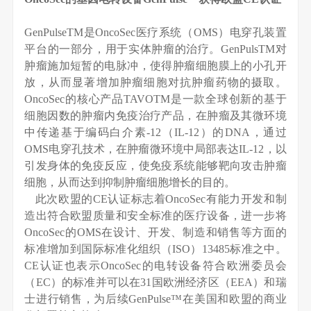
GenPulseTM是OncoSec医疗系统（OMS）电穿孔装置
平台的一部分，用于实体肿瘤的治疗。GenPulsTM对
肿瘤施加短暂的电脉冲，使得肿瘤细胞膜上的小孔开
放，从而显著增加肿瘤细胞对抗肿瘤药物的摄取。
OncoSec的核心产品TAVOTM是一款全球创新的基于
细胞因数的肿瘤内免疫治疗产品，在肿瘤及其微环境
中传递基于编码白介素-12（IL-12）的DNA，通过
OMS电穿孔技术，在肿瘤微环境中局部表达IL-12，以
引发身体的免疫反应，使免疫系统能够靶向攻击肿瘤
细胞，从而达到抑制肿瘤细胞增长的目的。
此次欧盟的CE认证标志着OncoSec有能力开发和制
造出符合欧盟质量和安全标准的医疗设备，进一步将
OncoSec的OMS在设计、开发、制造和销售等方面的
标准增加到国际标准化组织（ISO）13485标准之中。
CE认证也表示OncoSec的电转设备符合欧洲委员会
（EC）的标准并可以在31国欧洲经济区（EEA）和瑞
士进行销售，为后续GenPulse™在美国和欧盟的商业