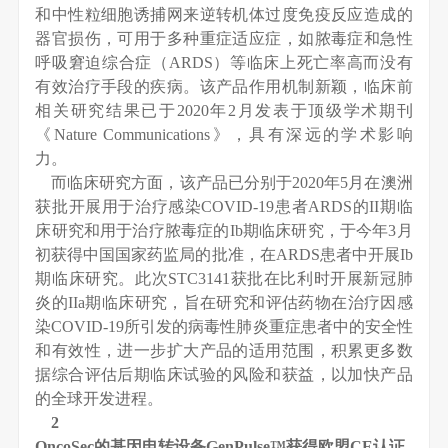
和中性粒细胞诱捕网来逆转机体过度免疫反应造成的
器官损伤，可用于多种重症适应症，如脓毒症和急性
呼吸窘迫综合症（ARDS）等临床上死亡率高而没有
有效治疗手段的疾病。该产品作用机制新颖，临床前
相关研究结果已于2020年2月发表于顶级学术期刊
《Nature Communications》，具有深远的学术影响
力。
而临床研究方面，该产品已分别于2020年5月在澳洲
获批开展用于治疗感染COVID-19患者ARDS的II期临
床研究和用于治疗脓毒症的Ib期临床研究，于今年3月
初获得中国国家药监局的批准，在ARDS患者中开展Ib
期临床研究。此次STC3141获批在比利时开展新冠肺
炎的IIa期临床研究，旨在研究和评估药物在治疗因感
染COVID-19所引发的病毒性肺炎重症患者中的安全性
和有效性，进一步扩大产品的适用范围，积累更多数
据综合评估后期临床试验的风险和获益，以加快产品
的全球开发进程。
2
OncoSec的基因电转设备GenPulse™获得欧盟CE认证