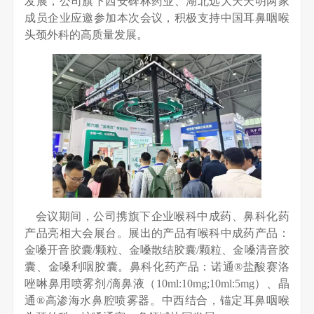
发展，公司旗下西安碑林药业、湖北远大天天明两家
成员企业应邀参加本次会议，积极支持中国耳鼻咽喉
头颈外科的高质量发展。
会议期间，公司携旗下企业喉科中成药、鼻科化药
产品亮相大会展台。展出的产品有喉科中成药产品：
金嗓开音胶囊/颗粒、金嗓散结胶囊/颗粒、金嗓清音胶
囊、金嗓利咽胶囊。鼻科化药产品：诺通®盐酸赛洛
唑啉鼻用喷雾剂/滴鼻液（10ml:10mg;10ml:5mg）、晶
通®高渗海水鼻腔喷雾器。中西结合，锚定耳鼻咽喉