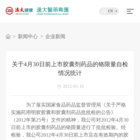
CN
>
新闻中心
>
企业新闻
关于4月30日前上市胶囊剂药品的铬限量自检
情况统计
2012-05-16
为了落实国家食品药品监督管理局《
关于严格
实施药用明胶胶囊和胶囊剂药品批批检的公告
》
（
2012
年第
25
号）文件的精神，我公司对
2012
年
4
月
30
日前上市的胶囊剂药品的铬限量进行了批批检验。经
检验，我公司
2012
年
4
月
30
日前上市且在有效期内的胶