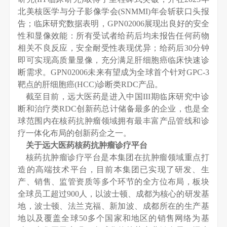
北美核医学与分子影像学会(SNMMI)年会斩获口头报
告；临床研究数据表明，GPN02006展现出良好的安全
性和显像效能：所有受试者给药后均未报告任何药物
相关不良反应，安全耐受性表现优异；给药后30分钟
即可实现高质量显像，充分满足肝细胞癌临床快速诊
断需求。GPN02006未来有望成为全球首个针对GPC-3
靶点的肝细胞癌(HCC)诊断类RDC产品。
截至目前，远大医药是进入中国III期临床研究中诊
断和治疗类RDC创新药总计储备最多的企业，也是全
球范围内在核药抗肿瘤领域拥有最丰富产品管线和诊
疗一体化布局的创新药企之一。
关于远大医药核药抗肿瘤诊疗平台
核药抗肿瘤诊疗平台是本集团在抗肿瘤领域重点打
造的高端技术平台，目前本集团已实现了研发、生
产、销售、监管资质等多个环节的全方位布局，板块
全球员工超过900人，以波士顿、成都为核心的研发基
地，波士顿、法兰克福、新加波、成都所在的生产基
地以及覆盖全球50多个国家和地区的销售网络为基