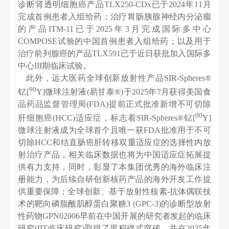
诊断肾透明细胞癌产品TLX250-CDx已于2024年11月
完成首例患者入组给药；治疗胃肠胰腺神经内分泌瘤
的产品ITM-11已于2025年3月完成国际多中心
COMPOSE试验的中国首例患者入组给药；以及用于
治疗前列腺癌的产品TLX591已于近日获批加入国际多
中心III期临床试验。
此外，远大医药全球创新放射性产品SIR-Spheres®
90
钇[
Y]微球注射液(易甘泰®)于2025年7月获得美国食
品药品监督管理局(FDA)提前正式批准新增不可切除
90
肝细胞癌(HCC)适应症，标志着SIR-Spheres®钇[
Y]
微球注射液成为全球首个且唯一获FDA批准用于不可
切除HCC和结直肠癌肝转移双重适应症的选择性内放
射治疗产品，相关临床数据也将为中国适应症拓展提
供有力支持，同时，彰显了本集团优秀的海外临床注
册能力，为后续自研创新核药产品的海外开发工作提
供重要保障；全球创新、基于放射性核素-抗体偶联技
术的靶向磷脂酰肌醇蛋白聚糖3 (GPC-3)的诊断型放射
性药物GPN02006早前在中国开展的研究者发起的临床
研究(IIT临床研究)取得了里程碑式突破，并在2025年