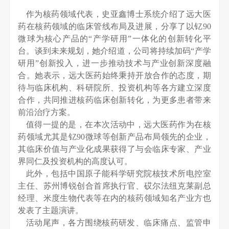
作为核药领域代表，史亚鑫博士系统介绍了远大医
药在核药领域的临床管线布局及进展，分享了以钇90
微球为核心产品的“产学研用”一体化的创新转化平
台。谈到未来规划，她介绍道，公司将持续加码“产学
研用”创新投入，进一步推动技术与产业创新深度融
合。她表示，远大医药始终秉持开放合作的态度，期
待与临床机构、科研院所、投资机构等各方建立深度
合作，共同推进核药临床创新转化，为更多患者带来
前沿治疗方案。
值得一提的是，在本次活动中，远大医药作为在核
药领域尤其是钇90微球等创新产品布局领先的企业，
其临床价值与产业化成果获得了与会临床专家、产业
界同仁及投资机构的高度认可。
此外，包括中国原子能科学研究院核技术所电控室
主任、苏州博锐创合首席执行官、砹尔法纽克莱副总
经理、米度生物代表等在内的核药领域知名产业方也
发表了主题演讲。
活动尾声，各方围绕核药研发、临床痛点、监管申