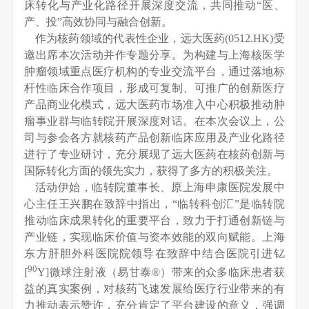
床转化与产业化路径开展深度交流，共同推动“医、
产、投”高效协同与融合创新。
作为核药领域的代表性企业，远大医药(0512.HK)受
邀出席本次活动并作专题分享。为构建与上海核医学
肿瘤领域重点医疗机构的专业交流平台，通过落地标
杆性临床合作项目，形成可复制、可推广的创新医疗
产品商业化模式，远大医药市场准入中心积极推动肿
瘤事业群与临转院开展深度对话。在本次会议上，公
司与参会各方就核药产品创新临床应用及产业化路径
进行了专业研讨，充分展现了远大医药在核药创新与
国际转化方面的领先实力，获得了多方的积极关注。
活动伊始，临转院董事长、原上海申康医院发展中
心主任王兴鹏在致辞中指出，“临转科创汇”是临转院
推动临床成果转化的重要平台，致力于打通创新链与
产业链，实现临床价值与资本效能的双向赋能。上海
东方肝胆外科医院院领导在致辞中结合医院引进钇
90
[
Y]微球注射液（易甘泰®）带来的众多临床患者获
益的真实案例，对核药飞速发展给医疗行业带来的有
力推动表示赞许，充分肯定了平台建设的意义，强调