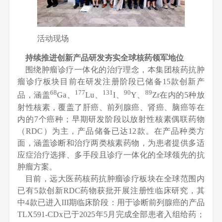
活动现场
持续推进创新产品研发夯实全球核药领军地位
围绕肿瘤诊疗一体化的治疗理念，本集团核药抗肿
瘤诊疗板块目前在研发注册阶段已储备15款创新产
68
177
131
90
89
品，涵盖
Ga、
Lu、
I、
Y、
Zr在内的5种放
射性核素，覆盖了肝癌、前列腺癌、肾癌、脑癌等在
内的7个癌种；早期研发阶段以放射性核素偶联药物
（RDC）为主，产品储备已达12款。在产品种类方
面，涵盖诊断和治疗两类核素药物，为患者提供多适
应症治疗选择、多手段且诊疗一体化的全球领先的抗
肿瘤方案。
目前，远大医药核药抗肿瘤诊疗板块在全球范围内
已有5款创新RDC药物获批开展注册性临床研究，其
中4款已进入III期临床阶段：用于诊断前列腺癌的产品
TLX591-CDx已于2025年5月完成全部患者入组给药；