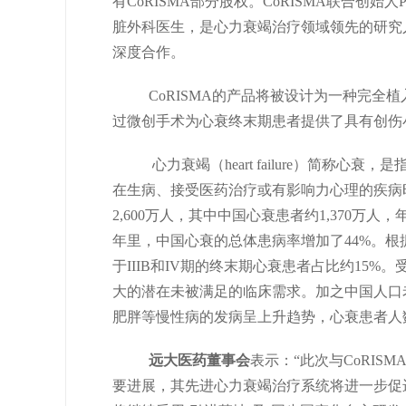
有CoRISMA部分股权。CoRISMA联合创始人Pramo
脏外科医生，是心力衰竭治疗领域领先的研究
深度合作。
CoRISMA的产品将被设计为一种完全
过微创手术为心衰终末期患者提供了具有创伤
心力衰竭（heart failure）简称
在生病、接受医药治疗或有影响力心理的疾病
2,600万人，其中中国心衰患者约1,370万人
年里，中国心衰的总体患病率增加了44%。根
于IIIB和IV期的终末期心衰患者占比约15
大的潜在未被满足的临床需求。加之中国人口
肥胖等慢性病的发病呈上升趋势，心衰患者人
远大医药董事会
表示：“此次与CoRI
要进展，其先进心力衰竭治疗系统将进一步促