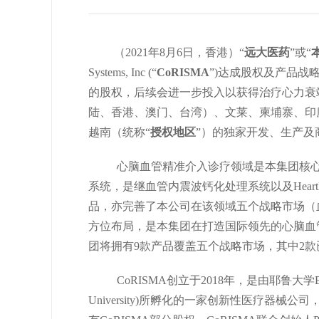
（2021年8月6日，香港）“
远大医药
”或“
Systems, Inc (“
CoRISMA
”)达成股权及产品战略合
的股权，后续会进一步投入以获得治疗心力衰竭
陆、香港、澳门、台湾）、文莱、柬埔寨、印
越南（统称“
授权地区
”）的独家开发、生产及
心脑血管精准介入诊疗领域是本集团核心
系统，是继血管内震波钙化处理系统以及Heart
品，亦完善了本公司在该领域五个战略市场（
方位布局，是本集团在打造国际领先的心脑血
团将拥有9款产品覆盖五个战略市场，其中2款
CoRISMA创立于2018年，是由耶鲁大学Bonde人工心脏实
University)所孵化的一家创新性医疗器