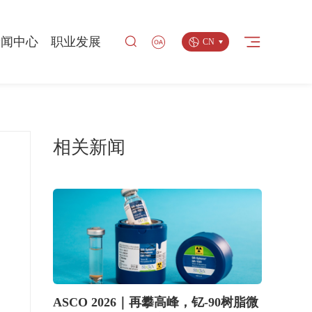
返回
新闻中心
职业发展
CN
中心
企业新闻
人才理念
品牌
媒体报道
研发团队
相关新闻
安全
媒体垂询
员工生活
多媒体专区
工作机会
ASCO 2026｜再攀高峰，钇-90树脂微