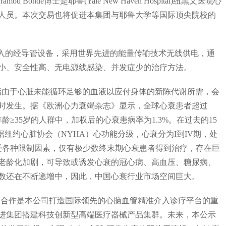
d Bonde博士是耶鲁(Yale New Haven Hospital)纽黑文医院心
人员。本次交易也将促进本集团与耶鲁大学等国际顶尖院校的
植入的经导管设备，采用世界先进的能量传输技术无线供电，通
小、安全性高、无电源线感染、并发症少的治疗方法。
心衰，是指由于心脏未能循环足够的血液以应付身体的新陈代谢所需，会
时发生。据《欧洲心力衰竭杂志》显示，全球心衰患者超过
，年龄≥35岁的人群中，加权后的心衰患病率为1.3%。在过去的15
据纽约心脏协会（NYHA）心功能分级，心衰分为I到IV期，处
%。受各种限制因素，仅有极少数终末期心衰患者得到治疗，存在巨
老龄化加剧，可导致或诱发心衰的冠心病、高血压、糖尿病、
数还在不断递增中，因此，中国心衰行业市场空间巨大。
SMA合作是本公司打造国际领先的心脑血管精准介入诊疗平台的重
进集团搭建科技创新型高端医疗器械产品集群。未来，本公示