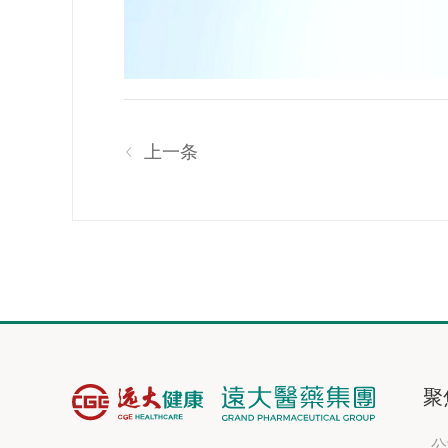
上一条
聚
公