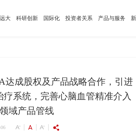
远大
科研创新
国际化
投资者关系
产品与服务
公司介绍
创新布局
全球拓展
信息披露
产品
战略发展
创新管线
合作伙伴
公司治理
旗下
社会责任
全球研发中心
股票信息
质量
SMA达成股权及产品战略合作，引进
投诉举报
国际合作
环境、社会与管治
治疗系统，完善心脑血管精准介入
联系我们
领域产品管线
-06