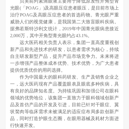
贝美前列素滴眼液主要用于降低原发性开角型青
光眼(「POAG」)及高眼压症患者眼压，是目前市场上
治疗POAG及高眼压症患者的首选药物。青光眼严重
威胁人们的视觉健康，是我国第二大致盲眼科疾病。
据弗若斯特沙利文统计，2019年中国青光眼病患接近
2,000万，其中开角型青光眼约占43.1%。
远大医药相关负责人表示，集团一直高度重视创
新产品和先进技术的研发，以患者需求为核心，持续
自主研发新型产品，提升产品市场竞争力。未来将进
一步增强产品整体成本优势、技术优势，为广大患者
提供优质优价的用药选择。
作为中国最大的眼科药研发、生产及销售企业之
一，远大医药现有产品覆盖眼表及眼底多种疾病，具
有良好的品牌知名度。为持续巩固和加强公司在眼科
领域的优势地位，该集团一直致力于眼科领域创新产
品及首仿产品的开发及引进，目前已针对干眼症、翼
状胬肉等临床需求未被满足的适应症布局多款创新产
品，同时打造护眼生态圈，在眼用器械及耗材方面进
行快速开发。