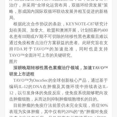
治疗，并采用“全球化运营布局，双循环经营发展”策
略，形成国内国际双循环联动发展并相互促进的新格
局。
根据此次合作协议的条款，KEYNOTE-C87研究计
划在美国、加拿大、欧盟和澳洲开展，计划招募约400
名患有III期或IV期不可切除的转移性黑色素瘤且难以
通过免疫检查点治疗方案获益的患者。此研究旨在支
持FDA对于TAVO™的加速批准，同时也是支持
TAVO™全面许可上市的关键研究。
图片
深耕晚期转移性黑色素瘤治疗领域，加速TAVO™
研发上市进程
TAVO™为OncoSec的全球创新核心产品，通过基于
编码IL-12的DNA在肿瘤及其微环境中持续表达IL-
12，以引发身体的免疫反应，使免疫系统能够靶向攻
击肿瘤细胞，从而达到抑制肿瘤细胞增长的目的。
目前肿瘤的免疫疗法前景仍未完全实现，癌症90%
表现为实体肿瘤，其中仅有约20%的“热”肿瘤对免疫