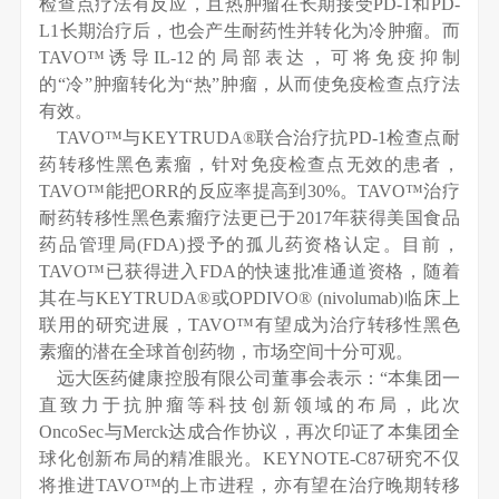
检查点疗法有反应，且热肿瘤在长期接受PD-1和PD-
L1长期治疗后，也会产生耐药性并转化为冷肿瘤。而
TAVO™诱导IL-12的局部表达，可将免疫抑制
的“冷”肿瘤转化为“热”肿瘤，从而使免疫检查点疗法
有效。
TAVO™与KEYTRUDA®联合治疗抗PD-1检查点耐
药转移性黑色素瘤，针对免疫检查点无效的患者，
TAVO™能把ORR的反应率提高到30%。TAVO™治疗
耐药转移性黑色素瘤疗法更已于2017年获得美国食品
药品管理局(FDA)授予的孤儿药资格认定。目前，
TAVO™已获得进入FDA的快速批准通道资格，随着
其在与KEYTRUDA®或OPDIVO® (nivolumab)临床上
联用的研究进展，TAVO™有望成为治疗转移性黑色
素瘤的潜在全球首创药物，市场空间十分可观。
远大医药健康控股有限公司董事会表示：“本集团一
直致力于抗肿瘤等科技创新领域的布局，此次
OncoSec与Merck达成合作协议，再次印证了本集团全
球化创新布局的精准眼光。KEYNOTE-C87研究不仅
将推进TAVO™的上市进程，亦有望在治疗晚期转移