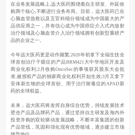
在业务发展战略上,远大医药围绕着自主研发、外延收
购两个核心,不断进行业务布局。目前，远大医药已在
心脑血管急救以及五官科细分领域成为中国最大的产
品供应商之一，并有信心成为中国癌症介入式內放射
治疗领域及心脑血管介入治疗领域拥有创新型重磅产
品的企业之一。
今年远大医药更是动作频繁,2020年初拿下全福生技全
球首创治疗干眼症的产品BRM421大中华地区开发及
商业化权利;2月收购OncoSec的事项获其股东大会批
准,被授权产品的独家商业化权利开始生效;3月又拿下
安体新生物的全球首创、用于治疗脓毒症的APAD新
药的全球权益。
未来，远大医药将发挥自身综合优势，持续发展技术
壁垒产品及品牌药产品，通过坚持自主研发及海内外
投资并购的双轮驱动发展战略，不断丰富集团的创新
产品管线，巩固和强化现有优势领域，逐步建立市场
领导地位。