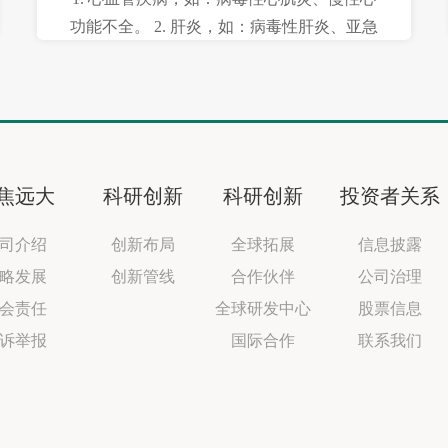
功能不全。 2. 肝炎，如：病毒性肝炎、亚急
性肝坏死、慢性活动性肝炎。 3. 癌症的综合
治疗：能减轻放疗、化疗等引起的某些不良
反应。
焦远大
科研创新
科研创新
投资者关系
司介绍
创新布局
全球拓展
信息披露
略发展
创新管线
合作伙伴
公司治理
会责任
全球研发中心
股票信息
诉举报
国际合作
联系我们