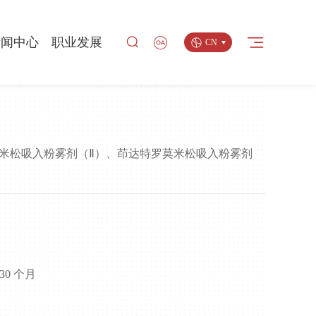
返回
新闻中心
职业发展
CN
中心
企业新闻
人才理念
品牌
媒体报道
研发团队
米松吸入粉雾剂（Ⅱ）、茚达特罗莫米松吸入粉雾剂
安全
媒体垂询
员工生活
多媒体专区
工作机会
0 个月