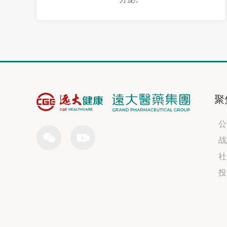
聚
公
战
社
投