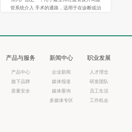
管系统介入 手术的通路，适用于在诊断或治
疗过程中将液体或其它器械或药剂选择性输
送至神经血管及 外周血管的目标部位，产品
型号规格齐全，医师具有更多选择。多段硬
度渐变的外层材料平 滑过渡，实现柔软性和
稳定性的最佳平衡，为其到位成功率和治疗
产品与服务
新闻中心
职业发展
期间的稳定性提供了保证。 管身采用绕簧结
构及特定的树脂材料，提供极佳的操控性的
产品中心
企业新闻
人才理念
同时兼顾良好的抗扭结性和支撑 性，便于支
旗下品牌
媒体报道
研发团队
架等治疗器械的稳定输送及释放。全闭环显
影环的设计，可实现360度清晰显影， 术中精
质量安全
媒体垂询
员工生活
准定位导管位置。蒸汽塑形的头端形状持
多媒体专区
工作机会
久，稳定性佳。