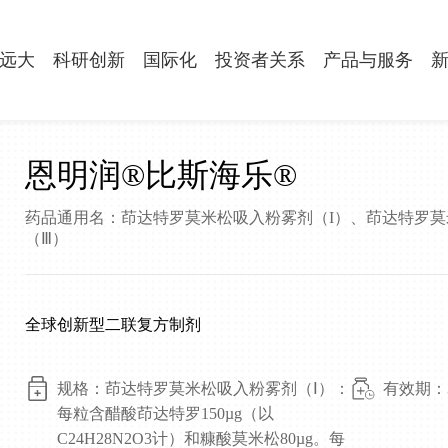
远大
科研创新
国际化
投资者关系
产品与服务
公司介绍
创新布局
全球拓展
信息披露
产品
恩明润®比斯海乐®
战略发展
创新管线
合作伙伴
公司治理
旗下
药品通用名：茚达特罗莫米松吸入粉雾剂（I）、茚达特罗莫
社会责任
全球研发中心
股票信息
质量
（Ⅲ）
投诉举报
国际合作
环境、社会与管治
联系我们
全球创新型二联复方制剂
规格：茚达特罗莫米松吸入粉雾剂（Ⅰ）：
有效期：3
每粒含醋酸茚达特罗150µg（以
C24H28N2O3计）和糠酸莫米松80µg。每