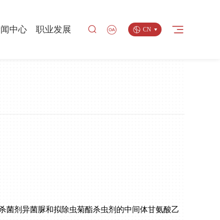
返回
新闻中心
职业发展
CN
中心
企业新闻
人才理念
品牌
媒体报道
研发团队
安全
媒体垂询
员工生活
多媒体专区
工作机会
成杀菌剂异菌脲和拟除虫菊酯杀虫剂的中间体甘氨酸乙
。