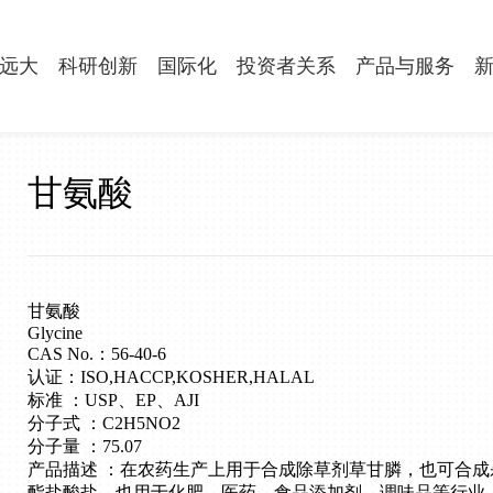
远大
科研创新
国际化
投资者关系
产品与服务
公司介绍
创新布局
全球拓展
信息披露
产品
甘氨酸
战略发展
创新管线
合作伙伴
公司治理
旗下
社会责任
全球研发中心
股票信息
质量
投诉举报
国际合作
环境、社会与管治
甘氨酸
Glycine
联系我们
CAS No.：56-40-6
认证：ISO,HACCP,KOSHER,HALAL
标准 ：USP、EP、AJI
分子式 ：C2H5NO2
分子量 ：75.07
产品描述 ：在农药生产上用于合成除草剂草甘膦，也可合
酯盐酸盐，也用于化肥、医药、食品添加剂、调味品等行业