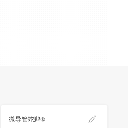
微导管蛇鹈®