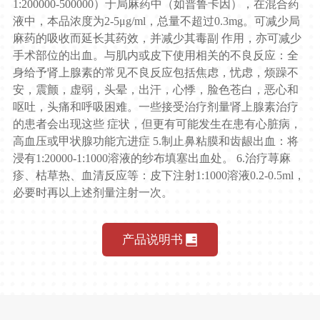
1:200000-500000）于局麻药中（如普鲁卡因），在混合药
液中，本品浓度为2-5μg/ml，总量不超过0.3mg。可减少局
麻药的吸收而延长其药效，并减少其毒副 作用，亦可减少
手术部位的出血。与肌内或皮下使用相关的不良反应：全
身给予肾上腺素的常见不良反应包括焦虑，忧虑，烦躁不
安，震颤，虚弱，头晕，出汗，心悸，脸色苍白，恶心和
呕吐，头痛和呼吸困难。一些接受治疗剂量肾上腺素治疗
的患者会出现这些 症状，但更有可能发生在患有心脏病，
高血压或甲状腺功能亢进症 5.制止鼻粘膜和齿龈出血：将
浸有1:20000-1:1000溶液的纱布填塞出血处。 6.治疗荨麻
疹、枯草热、血清反应等：皮下注射1:1000溶液0.2-0.5ml，
必要时再以上述剂量注射一次。
产品说明书