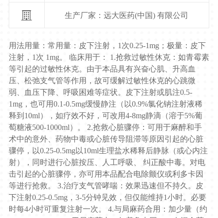
生产厂家：远大医药(中国) 有限公司
用法用量：常用量：皮下注射，1次0.25-1mg；极量：皮下
注射，1次 1mg。 临床用于： 1.抢救过敏性休克：如青霉素
等引起的过敏性休克。由于本品具有兴奋心肌、升高血
压、松弛支气管等作用，故可缓解过敏性休克的心跳微
弱、血压下降、呼吸困难等症状。皮下注射或肌注0.5-
1mg，也可用0.1-0.5mg缓慢静注（以0.9%氯化钠注射液稀
释到10ml），如疗效不好，可改用4-8mg静滴（溶于5%葡
萄糖液500-1000ml）。 2.抢救心脏骤停：可用于麻醉和手
术中的意外、药物中毒或心脏传导阻滞等原因引起的心脏
骤停，以0.25-0.5mg以10ml生理盐水稀释后静脉（或心内注
射），同时进行心脏按压、人工呼吸、 纠正酸中毒。对电
击引起的心脏骤停，亦可用本品配合电除颤仪或利多卡因
等进行抢救。 3.治疗支气管哮喘：效果迅速但不持久。皮
下注射0.25-0.5mg，3-5分钟见效，但仅能维持1小时。必要
时每4小时可重复注射一次。 4.与局麻药合用：加少量（约